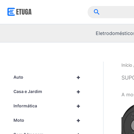
Skip
Pesquisar
to
content
Eletrodoméstico
Início
+
SUP
Auto
+
Casa e Jardim
A mos
+
Informática
+
Moto