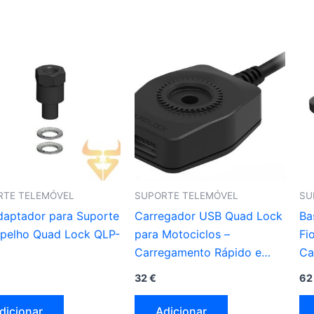
RTE TELEMÓVEL
SUPORTE TELEMÓVEL
SU
daptador para Suporte
Carregador USB Quad Lock
Ba
spelho Quad Lock QLP-
para Motociclos –
Fi
Carregamento Rápido e
Ca
Resistência IP66
De
32
€
6
dicionar
Adicionar