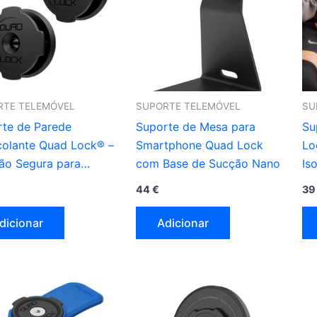
RTE TELEMÓVEL
SUPORTE TELEMÓVEL
SU
rte de Parede
Suporte de Mesa para
Su
colante Quad Lock® –
Smartphone Quad Lock
Lo
ão Segura para
com Base de Sucção Nano
Is
tphone
Fi
44
€
3
dicionar
Adicionar