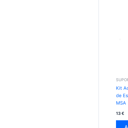
SUPO
Kit A
de E
MSA
13
€
A