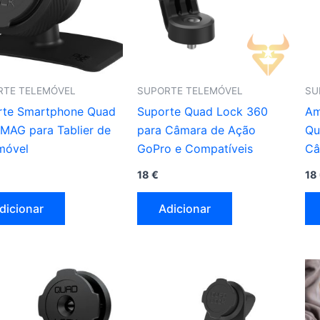
RTE TELEMÓVEL
SUPORTE TELEMÓVEL
SU
rte Smartphone Quad
Suporte Quad Lock 360
Am
MAG para Tablier de
para Câmara de Ação
Qu
móvel
GoPro e Compatíveis
Câ
18
€
18
dicionar
Adicionar