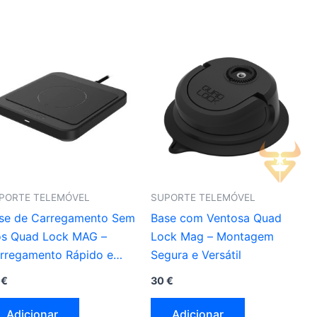
PORTE TELEMÓVEL
SUPORTE TELEMÓVEL
se de Carregamento Sem
Base com Ventosa Quad
os Quad Lock MAG –
Lock Mag – Montagem
rregamento Rápido e
Segura e Versátil
sign Elegante
2
€
30
€
Adicionar
Adicionar