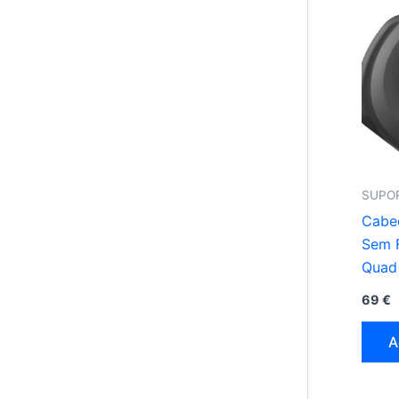
SUPO
Cabe
Sem 
Quad 
69
€
A