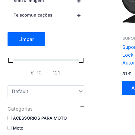
+
Som & Imagem
+
Telecomunicações
SUPO
Limpar
Supo
Lock 
Auto
€
-
31
€
Minimum Price
Maximum Price
A
Sort Products
Categorias
ACESSÓRIOS PARA MOTO
Moto