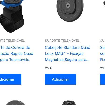
RTE TELEMÓVEL
SUPORTE TELEMÓVEL
SU
te de Correia de
Cabeçote Standard Quad
Su
tação Rápida Quad
Lock MAG™ – Fixação
co
para Telemóveis
Magnética Segura para
Fi
Telemóveis
22
€
21
dicionar
Adicionar