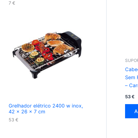
7
€
SUPO
Cabe
Sem 
– Ca
Segu
53
€
Grelhador elétrico 2400 w inox,
A
42 x 26 x 7 cm
53
€