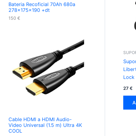
Bateria Recoficial 70Ah 680a
278x175x190 +dt
150
€
SUPO
Supor
Liber
Lock 
27
€
A
Cable HDMI a HDMI Audio-
Video Universal (1.5 m) Ultra 4K
COOL