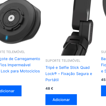
RTE TELEMÓVEL
SU
çote de Carregamento
Ba
SUPORTE TELEMÓVEL
Fios Impermeável
Fi
Tripé e Selfie Stick Quad
Lock para Motociclos
e 
Lock® – Fixação Segura e
Portátil
4
48
€
dicionar
Adicionar