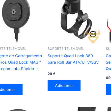
RTE TELEMÓVEL
SUPORTE TELEMÓVEL
SU
çote de Carregamento
Suporte Quad Lock 360
Ca
Fios Quad Lock MAG™
para Roll Bar ATV/UTV/SSV
Se
rregamento Rápido e
Qu
29
€
ro
Mo
6
Adicionar
dicionar