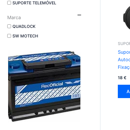
SUPORTE TELEMÓVEL
Marca
QUADLOCK
SW MOTECH
SUPO
Supo
Auto
Fixaç
Smar
18
€
A