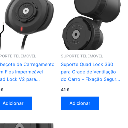
PORTE TELEMÓVEL
SUPORTE TELEMÓVEL
beçote de Carregamento
Suporte Quad Lock 360
m Fios Impermeável
para Grade de Ventilação
ad Lock V2 para
do Carro – Fixação Segura
tociclos
e Ajustável
9
€
41
€
Adicionar
Adicionar