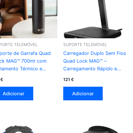
PORTE TELEMÓVEL
SUPORTE TELEMÓVEL
porte de Garrafa Quad
Carregador Duplo Sem Fios
ck MAG™ 700ml com
Quad Lock MAG™ –
olamento Térmico e
Carregamento Rápido e
xação para Telemóvel
Design Elegante
9
€
121
€
Adicionar
Adicionar