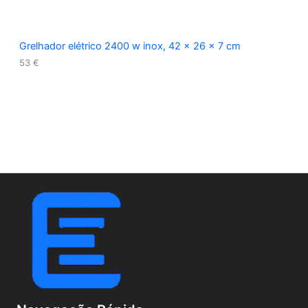
Grelhador elétrico 2400 w inox, 42 x 26 x 7 cm
53
€