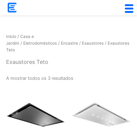
Skip
to
Ordenado
content
por
popularidade
Início
/
Casa e
Jardim
/
Eletrodomésticos
/
Encastre
/
Exaustores
/ Exaustores
Teto
Exaustores Teto
A mostrar todos os 3 resultados