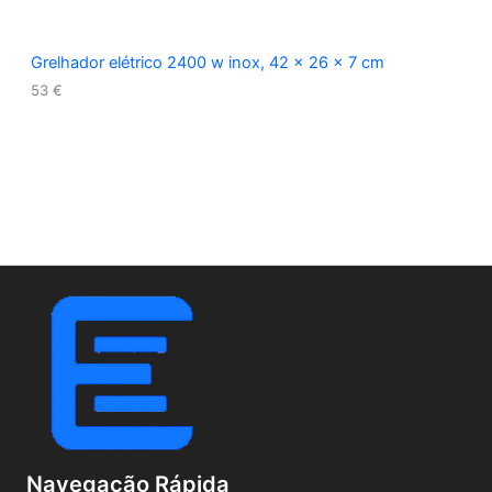
Grelhador elétrico 2400 w inox, 42 x 26 x 7 cm
53
€
Navegação Rápida