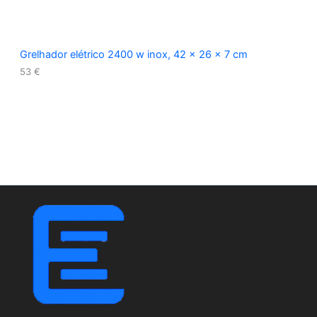
Grelhador elétrico 2400 w inox, 42 x 26 x 7 cm
53
€