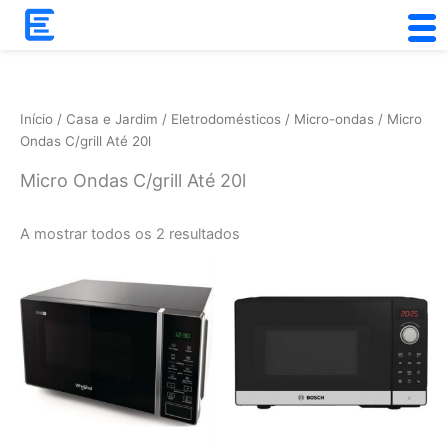
Skip
to
Ordenado
content
por
popularidade
Início
/
Casa e Jardim
/
Eletrodomésticos
/
Micro-ondas
/ Micro
Ondas C/grill Até 20l
Micro Ondas C/grill Até 20l
A mostrar todos os 2 resultados