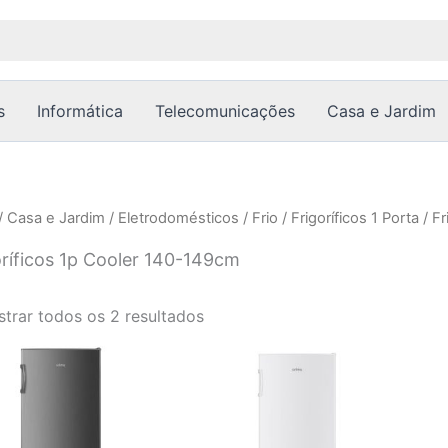
Ordenado
por
popularidade
s
Informática
Telecomunicações
Casa e Jardim
/
Casa e Jardim
/
Eletrodomésticos
/
Frio
/
Frigoríficos 1 Porta
/ Fr
oríficos 1p Cooler 140-149cm
trar todos os 2 resultados