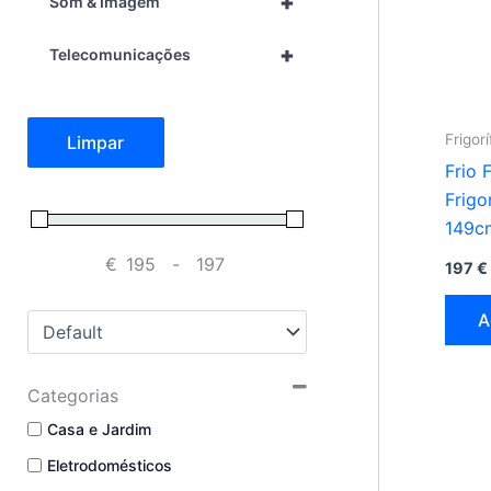
+
Som & Imagem
+
Telecomunicações
Frigor
Limpar
Frio 
Frigo
149c
€
-
197
€
Minimum Price
Maximum Price
A
Sort Products
Categorias
Casa e Jardim
Eletrodomésticos