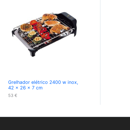
Grelhador elétrico 2400 w inox,
42 x 26 x 7 cm
53
€