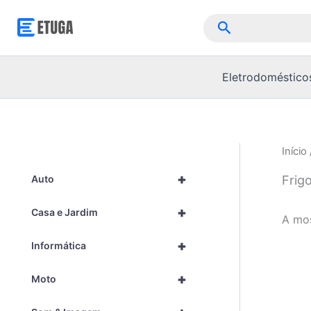
Skip
Pesquisar
to
content
Eletrodoméstico
Início
+
Frig
Auto
+
Casa e Jardim
A mos
+
Informática
+
Moto