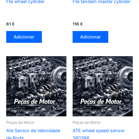
Fte wheel cylinder
Fte tandem master cylinder
61
€
116
€
Adicionar
Adicionar
Peças de Motor
Peças de Motor
Ate Sensor de Velocidade
ATE wheel speed sensor
de Roda
360386