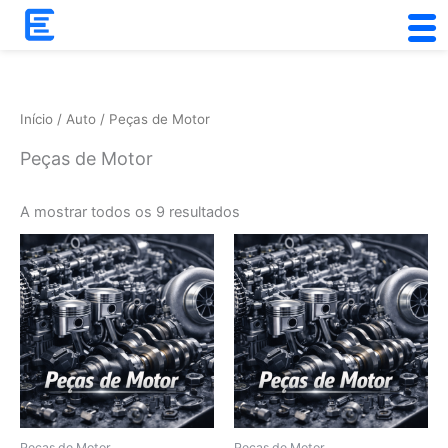
Skip
to
Ordenado
content
por
popularidade
Início
/
Auto
/ Peças de Motor
Peças de Motor
A mostrar todos os 9 resultados
Peças de Motor
Peças de Motor