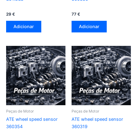
29
€
77
€
Adicionar
Adicionar
Peças de Motor
Peças de Motor
ATE wheel speed sensor
ATE wheel speed sensor
360354
360319