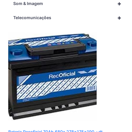
+
Som & Imagem
+
Telecomunicações
Bateria Recoficial 70Ah 680a 278x175x190 +dt