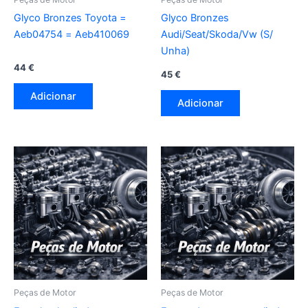
Glyco Bronzes Toyota =
Glyco Bronzes
Aeb04754 = Aeb410069
Audi/Seat/Skoda/Vw (S/
Unha)
44
€
45
€
Adicionar
Adicionar
Peças de Motor
Peças de Motor