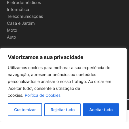
Eletrodomésticos
Informática
Telecomunicações
Casa e Jardim
Moto
Auto
Valorizamos a sua privacidade
Informações Legais
Utilizamos cookies para melhorar a sua experiência de
Política de privacidade
navegação, apresentar anúncios ou conteúdos
Termos e Condições
personalizados e analisar o nosso tráfego. Ao clicar em
Política de Envio e Devoluções
‘Aceitar tudo’, consente a utilização de
cookies.
Política de Cookies
🔍 Filtros
Copyright © 2026 | Powered by
Astra WordPress Theme
Customizar
Rejeitar tudo
Aceitar tudo