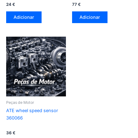
24
€
77
€
Adicionar
Adicionar
Peças de Motor
ATE wheel speed sensor
360066
36
€