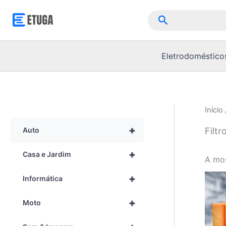
Skip
Pesquisar
to
content
Eletrodoméstico
Início
+
Filtr
Auto
+
Casa e Jardim
A mos
+
Informática
+
Moto