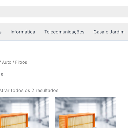
Ordenado
por
popularidade
s
Informática
Telecomunicações
Casa e Jardim
/
Auto
/ Filtros
os
trar todos os 2 resultados