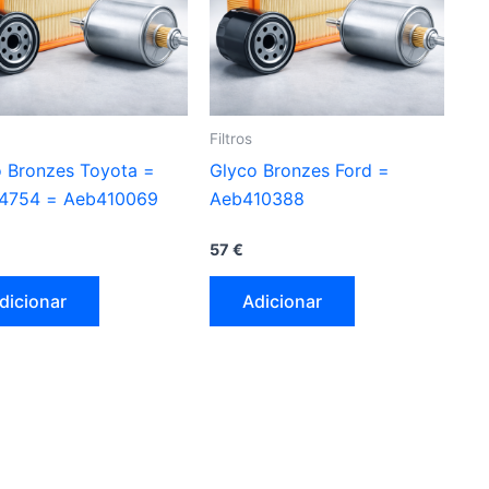
Filtros
 Bronzes Toyota =
Glyco Bronzes Ford =
4754 = Aeb410069
Aeb410388
57
€
dicionar
Adicionar