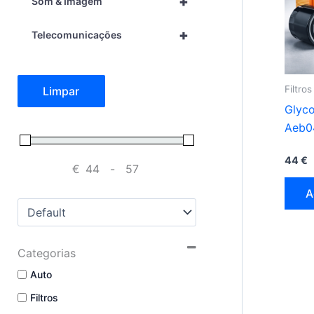
+
Som & Imagem
+
Telecomunicações
Filtros
Limpar
Glyco
Aeb0
44
€
€
-
Minimum Price
Maximum Price
A
Sort Products
Categorias
Auto
Filtros