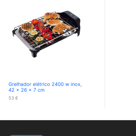
Grelhador elétrico 2400 w inox,
42 x 26 x 7 cm
53
€