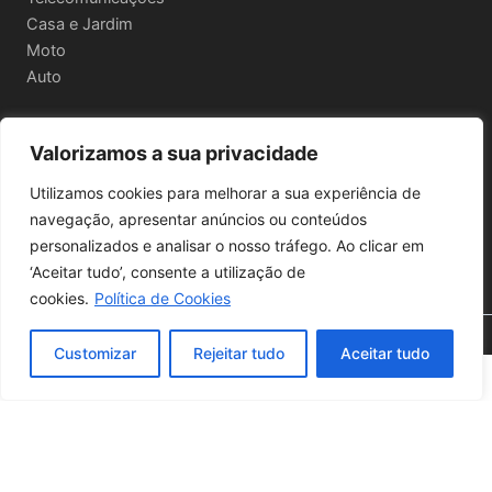
Casa e Jardim
Moto
Auto
Valorizamos a sua privacidade
Informações Legais
Utilizamos cookies para melhorar a sua experiência de
Política de privacidade
navegação, apresentar anúncios ou conteúdos
Termos e Condições
personalizados e analisar o nosso tráfego. Ao clicar em
Política de Envio e Devoluções
‘Aceitar tudo’, consente a utilização de
cookies.
Política de Cookies
🔍 Filtros
Copyright © 2026 | Powered by
Astra WordPress Theme
Customizar
Rejeitar tudo
Aceitar tudo