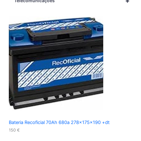
+
Telecomunicações
Bateria Recoficial 70Ah 680a 278x175x190 +dt
150
€