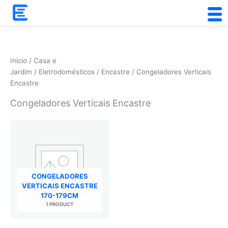
Skip
to
content
Início
/
Casa e
Jardim
/
Eletrodomésticos
/
Encastre
/ Congeladores Verticais
Encastre
Congeladores Verticais Encastre
CONGELADORES
VERTICAIS ENCASTRE
170-179CM
1 PRODUCT