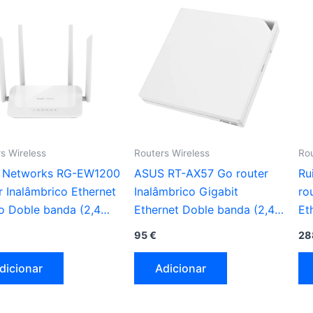
s Wireless
Routers Wireless
Rou
ie Networks RG-EW1200
ASUS RT-AX57 Go router
Ru
r Inalâmbrico Ethernet
Inalâmbrico Gigabit
ro
o Doble banda (2,4
Ethernet Doble banda (2,4
Et
/ 5 GHz) branco
GHz / 5 GHz) branco
GH
95
€
28
dicionar
Adicionar