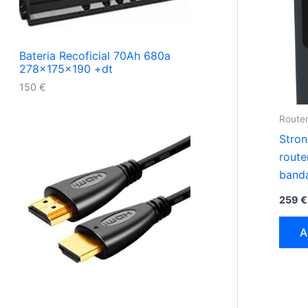
Bateria Recoficial 70Ah 680a
278x175x190 +dt
150
€
Router
Stro
route
banda
5G p
259
€
A