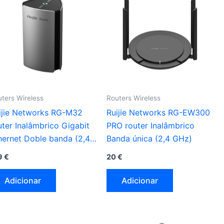
ters Wireless
Routers Wireless
ijie Networks RG-M32
Ruijie Networks RG-EW300
uter Inalâmbrico Gigabit
PRO router Inalâmbrico
hernet Doble banda (2,4
Banda única (2,4 GHz)
z / 5 GHz) preto
9
€
20
€
Adicionar
Adicionar