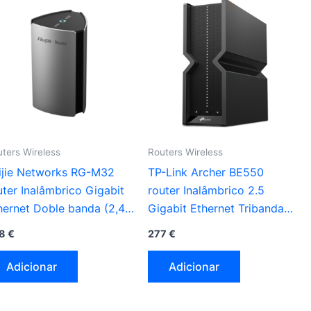
ters Wireless
Routers Wireless
ijie Networks RG-M32
TP-Link Archer BE550
uter Inalâmbrico Gigabit
router Inalâmbrico 2.5
hernet Doble banda (2,4
Gigabit Ethernet Tribanda
z / 5 GHz) preto
(2.4 GHz / 5 GHz / 6 GHz)
8
€
277
€
preto
Adicionar
Adicionar