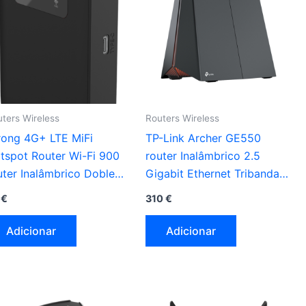
ters Wireless
Routers Wireless
rong 4G+ LTE MiFi
TP-Link Archer GE550
tspot Router Wi-Fi 900
router Inalâmbrico 2.5
uter Inalâmbrico Doble
Gigabit Ethernet Tribanda
nda (2,4 GHz / 5 GHz)
(2.4 GHz / 5 GHz / 6 GHz)
3
€
310
€
eto
preto
Adicionar
Adicionar