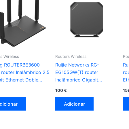
s Wireless
Routers Wireless
Rou
ng ROUTERBE3600
Ruijie Networks RG-
Ru
 router Inalâmbrico 2.5
EG105GW(T) router
ro
it Ethernet Doble
Inalâmbrico Gigabit
Et
 (2,4 GHz / 5 GHz)
Ethernet Doble banda (2,4
GH
100
€
15
GHz / 5 GHz) preto
dicionar
Adicionar