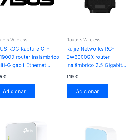
ters Wireless
Routers Wireless
US ROG Rapture GT-
Ruijie Networks RG-
19000 router Inalâmbrico
EW6000GX router
lti-Gigabit Ethernet
Inalâmbrico 2.5 Gigabit
ibanda (2.4 GHz / 5 GHz /
Ethernet Dual-band (2.4
5
€
119
€
GHz) preto , vermelho
GHz / 5.8 GHz) preto
Adicionar
Adicionar