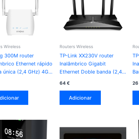
s Wireless
Routers Wireless
Rou
g 300M router
TP-Link XX230V router
TP
mbrico Ethernet rápido
Inalâmbrico Gigabit
In
 única (2,4 GHz) 4G
Ethernet Doble banda (2,4
Ba
co
GHz / 5 GHz) preto
ci
64
€
2
dicionar
Adicionar