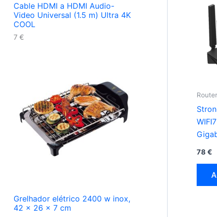
Cable HDMI a HDMI Audio-
Video Universal (1.5 m) Ultra 4K
COOL
7
€
Router
Stro
WIFI7
Gigab
banda
78
€
preto
A
Grelhador elétrico 2400 w inox,
42 x 26 x 7 cm