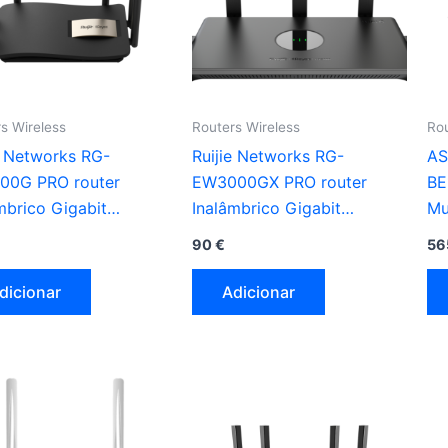
s Wireless
Routers Wireless
Rou
e Networks RG-
Ruijie Networks RG-
AS
00G PRO router
EW3000GX PRO router
BE
mbrico Gigabit
Inalâmbrico Gigabit
Mu
net Doble banda (2,4
Ethernet Doble banda (2,4
Tr
90
€
56
 5 GHz) preto
GHz / 5 GHz) preto
6 
dicionar
Adicionar