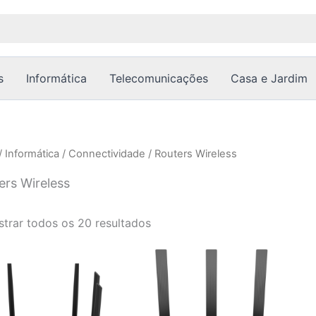
Ordenado
por
popularidade
s
Informática
Telecomunicações
Casa e Jardim
/
Informática
/
Connectividade
/ Routers Wireless
ers Wireless
trar todos os 20 resultados