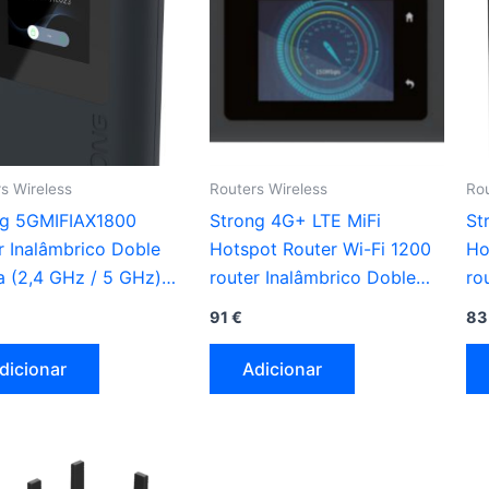
s Wireless
Routers Wireless
Rou
ng 5GMIFIAX1800
Strong 4G+ LTE MiFi
St
r Inalâmbrico Doble
Hotspot Router Wi-Fi 1200
Ho
 (2,4 GHz / 5 GHz)
router Inalâmbrico Doble
ro
reto
banda (2,4 GHz / 5 GHz)
ba
91
€
8
preto
pr
dicionar
Adicionar