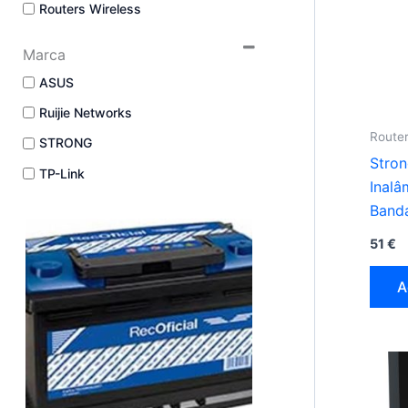
Routers Wireless
Marca
ASUS
Ruijie Networks
Router
STRONG
Stron
TP-Link
Inalâ
Banda
bran
51
€
A