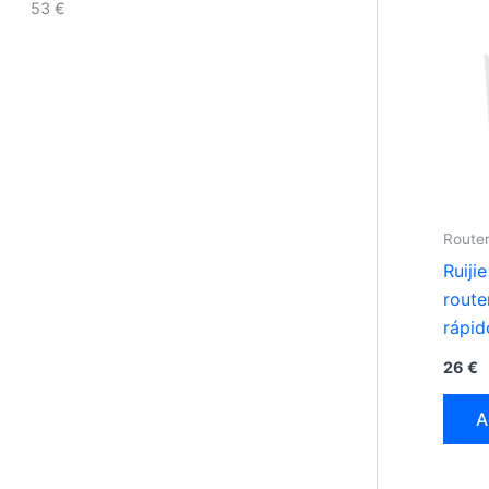
53
€
Router
Ruij
route
rápid
GHz 
26
€
A