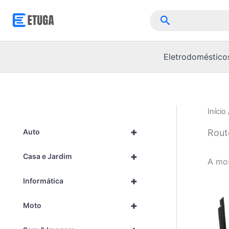
Skip
Pesquisar
to
content
Eletrodoméstico
Início
+
Rout
Auto
+
Casa e Jardim
A mos
+
Informática
+
Moto