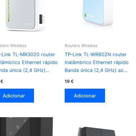
ters Wireless
Routers Wireless
-Link TL-MR3020 router
TP-Link TL-WR802N router
alâmbrico Ethernet rápido
Inalâmbrico Ethernet rápido
nda única (2,4 GHz)
Banda única (2,4 GHz) azul
nza , branco
, branco
6
€
19
€
Adicionar
Adicionar