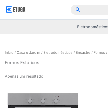
Skip
Pesquisar
to
content
Eletrodoméstico
Início
/
Casa e Jardim
/
Eletrodomésticos
/
Encastre
/
Fornos
/
Fornos Estáticos
Apenas um resultado