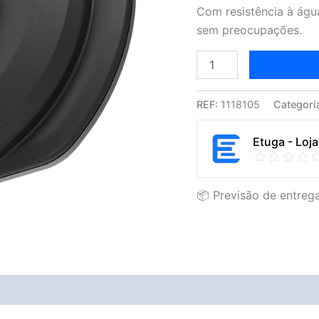
Com resistência à águ
sem preocupações.
REF:
1118105
Categori
Etuga - Loja
📦 Previsão de entrega
Avaliações (0)
Vendor Info
More Products