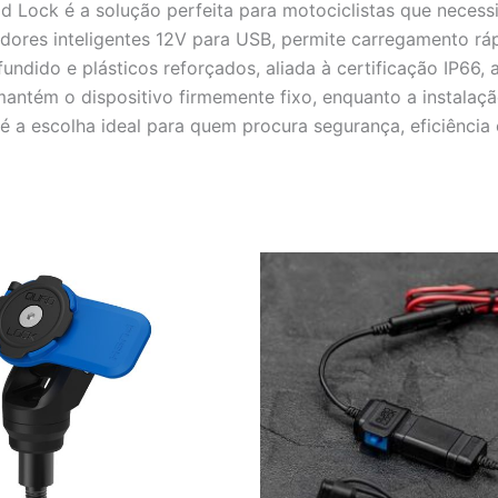
 Lock é a solução perfeita para motociclistas que nece
ores inteligentes 12V para USB, permite carregamento ráp
ndido e plásticos reforçados, aliada à certificação IP66,
mantém o dispositivo firmemente fixo, enquanto a instalaç
 é a escolha ideal para quem procura segurança, eficiência 