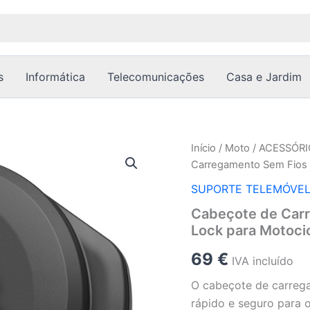
s
Informática
Telecomunicações
Casa e Jardim
Quantidade
Início
/
Moto
/
ACESSÓRI
de
Carregamento Sem Fios 
Cabeçote
de
SUPORTE TELEMÓVE
Carregamento
Cabeçote de Car
Sem
Lock para Motoci
Fios
Impermeável
69
€
Quad
IVA incluído
Lock
O cabeçote de carreg
para
Motociclos
rápido e seguro para 