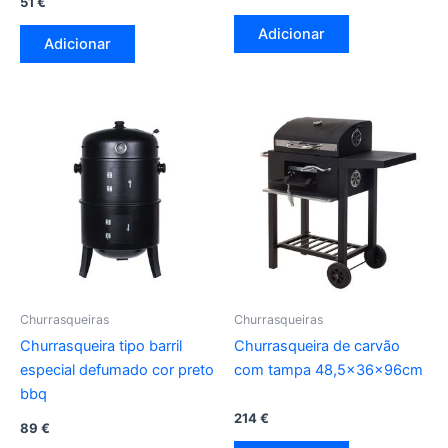
51
€
Adicionar
Adicionar
Churrasqueiras
Churrasqueiras
Churrasqueira tipo barril
Churrasqueira de carvão
especial defumado cor preto
com tampa 48,5x36x96cm
bbq
214
€
89
€