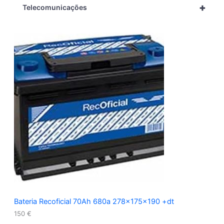
+
Telecomunicações
Bateria Recoficial 70Ah 680a 278x175x190 +dt
150
€