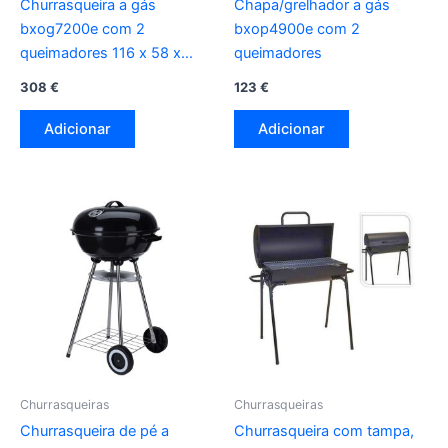
Churrasqueira a gás
Chapa/grelhador a gás
bxog7200e com 2
bxop4900e com 2
queimadores 116 x 58 x
queimadores
118,5 cm
308
€
123
€
Adicionar
Adicionar
Churrasqueiras
Churrasqueiras
Churrasqueira de pé a
Churrasqueira com tampa,