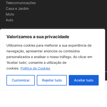
Telecomunicações
Casa e Jardim
Moto
Auto
Valorizamos a sua privacidade
Informações Legais
Utilizamos cookies para melhorar a sua experiência de
Política de privacidade
navegação, apresentar anúncios ou conteúdos
Termos e Condições
personalizados e analisar o nosso tráfego. Ao clicar em
Política de Envio e Devoluções
‘Aceitar tudo’, consente a utilização de
cookies.
Política de Cookies
🔍 Filtros
Copyright © 2026 | Powered by
Astra WordPress Theme
Customizar
Rejeitar tudo
Aceitar tudo