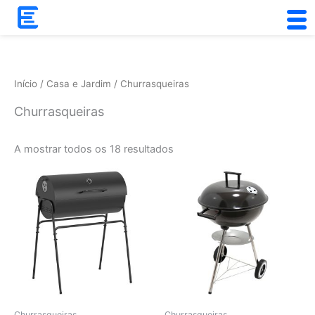
Skip
to
Ordenado
content
por
popularidade
Início
/
Casa e Jardim
/ Churrasqueiras
Churrasqueiras
A mostrar todos os 18 resultados
Churrasqueiras
Churrasqueiras