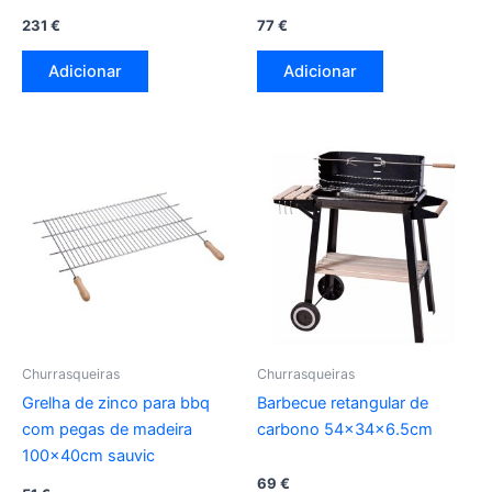
231
€
77
€
Adicionar
Adicionar
Churrasqueiras
Churrasqueiras
Grelha de zinco para bbq
Barbecue retangular de
com pegas de madeira
carbono 54x34x6.5cm
100x40cm sauvic
69
€