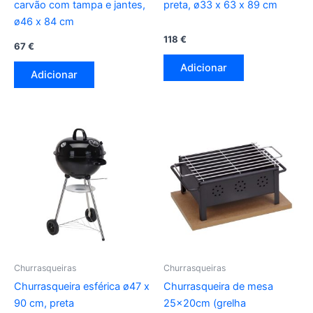
carvão com tampa e jantes,
preta, ø33 x 63 x 89 cm
ø46 x 84 cm
118
€
67
€
Adicionar
Adicionar
Churrasqueiras
Churrasqueiras
Churrasqueira esférica ø47 x
Churrasqueira de mesa
90 cm, preta
25x20cm (grelha