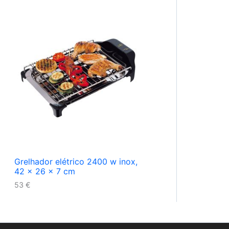
Grelhador elétrico 2400 w inox,
42 x 26 x 7 cm
53
€