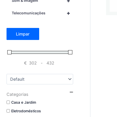
+
Som & Imagem
+
Telecomunicações
Limpar
€
-
Minimum Price
Maximum Price
Sort Products
Categorias
Casa e Jardim
Eletrodomésticos