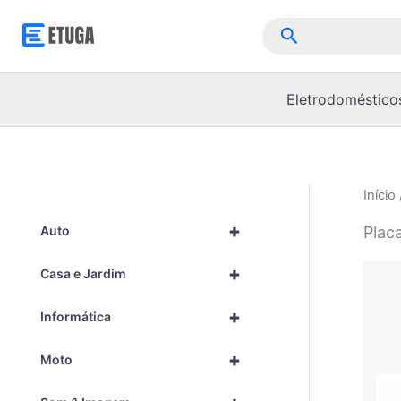
Skip
Pesquisar
to
content
Eletrodoméstico
Início
+
Plac
Auto
+
Casa e Jardim
+
Informática
+
Moto