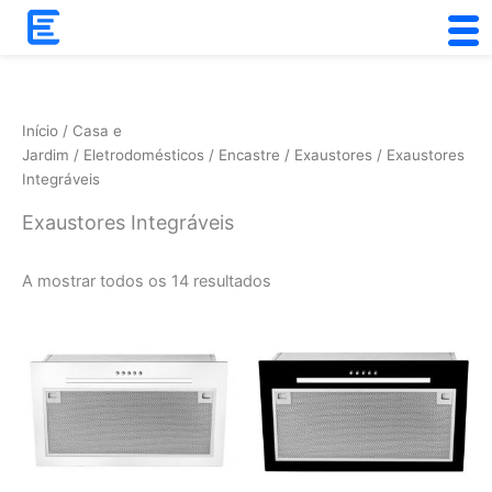
Skip
to
Ordenado
content
por
popularidade
Início
/
Casa e
Jardim
/
Eletrodomésticos
/
Encastre
/
Exaustores
/ Exaustores
Integráveis
Exaustores Integráveis
A mostrar todos os 14 resultados