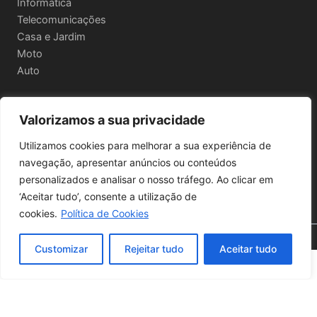
Informática
Telecomunicações
Casa e Jardim
Moto
Auto
Valorizamos a sua privacidade
Informações Legais
Utilizamos cookies para melhorar a sua experiência de
Política de privacidade
navegação, apresentar anúncios ou conteúdos
Termos e Condições
personalizados e analisar o nosso tráfego. Ao clicar em
Política de Envio e Devoluções
‘Aceitar tudo’, consente a utilização de
cookies.
Política de Cookies
🔍 Filtros
Copyright © 2026 | Powered by
Astra WordPress Theme
Customizar
Rejeitar tudo
Aceitar tudo