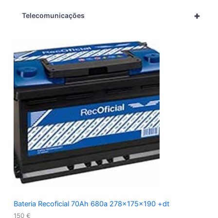
+
Telecomunicações
Bateria Recoficial 70Ah 680a 278x175x190 +dt
150
€