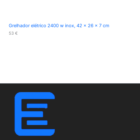
Grelhador elétrico 2400 w inox, 42 x 26 x 7 cm
53
€