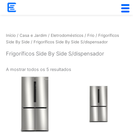
Skip
to
Ordenado
content
por
popularidade
Início
/
Casa e Jardim
/
Eletrodomésticos
/
Frio
/
Frigoríficos
Side By Side
/ Frigoríficos Side By Side S/dispensador
Frigoríficos Side By Side S/dispensador
A mostrar todos os 5 resultados