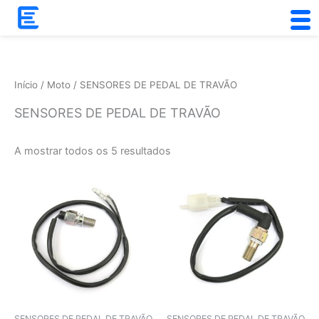
Skip
to
Ordenado
content
por
popularidade
Início
/
Moto
/ SENSORES DE PEDAL DE TRAVÃO
SENSORES DE PEDAL DE TRAVÃO
A mostrar todos os 5 resultados
SENSORES DE PEDAL DE TRAVÃO
SENSORES DE PEDAL DE TRAVÃO