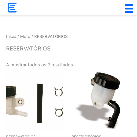
Skip
to
Ordenado
content
por
popularidade
Início
/
Moto
/ RESERVATÓRIOS
RESERVATÓRIOS
A mostrar todos os 7 resultados
RESERVATÓRIOS
RESERVATÓRIOS