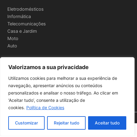
Eletrodomésticos
Informática
Telecomunicações
Casa e Jardim
Moto
Auto
Valorizamos a sua privacidade
Informações Legais
Utilizamos cookies para melhorar a sua experiência de
Política de privacidade
navegação, apresentar anúncios ou conteúdos
Termos e Condições
personalizados e analisar o nosso tráfego. Ao clicar em
Política de Envio e Devoluções
‘Aceitar tudo’, consente a utilização de
cookies.
Política de Cookies
🔍 Filtros
Copyright © 2026 | Powered by
Astra WordPress Theme
Customizar
Rejeitar tudo
Aceitar tudo