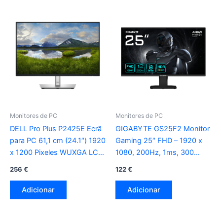
Monitores de PC
Monitores de PC
DELL Pro Plus P2425E Ecrã
GIGABYTE GS25F2 Monitor
para PC 61,1 cm (24.1″) 1920
Gaming 25″ FHD – 1920 x
x 1200 Pixeles WUXGA LCD
1080, 200Hz, 1ms, 300
preto
cd/m², Display HDR 10,
256
€
122
€
HDMI 2.0, DisplayPort 1.4
Adicionar
Adicionar