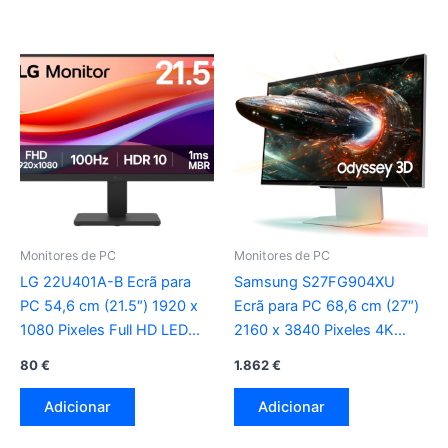
Monitores de PC
Monitores de PC
LG 22U401A-B Ecrã para
Samsung S27FG904XU
PC 54,6 cm (21.5″) 1920 x
Ecrã para PC 68,6 cm (27″)
1080 Pixeles Full HD LED
2160 x 3840 Pixeles 4K
preto
Ultra HD LED Prata
80
€
1.862
€
Adicionar
Adicionar