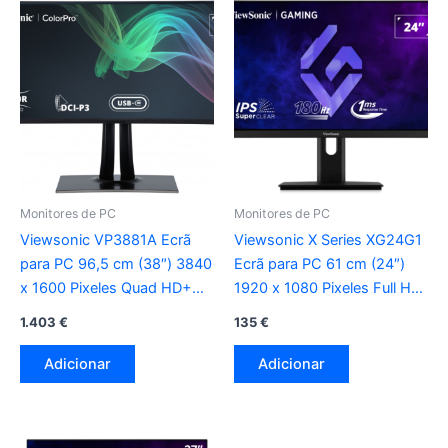
Monitores de PC
Monitores de PC
Viewsonic VP3881A Ecrã
Viewsonic X Series XG24G1
para PC 96,5 cm (38″) 3840
Ecrã para PC 61 cm (24″)
x 1600 Pixeles Quad HD+
1920 x 1080 Pixeles Full HD
LED preto
LED preto
1.403
€
135
€
Adicionar
Adicionar