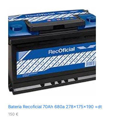
Bateria Recoficial 70Ah 680a 278x175x190 +dt
150
€