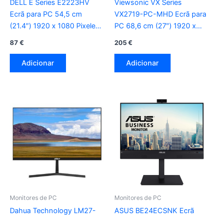
DELL E Series E2223HV
Viewsonic VX Series
Ecrã para PC 54,5 cm
VX2719-PC-MHD Ecrã para
(21.4″) 1920 x 1080 Pixeles
PC 68,6 cm (27″) 1920 x
Full HD LCD preto
1080 Pixeles Full HD LED
87
€
205
€
preto
Adicionar
Adicionar
Monitores de PC
Monitores de PC
Dahua Technology LM27-
ASUS BE24ECSNK Ecrã