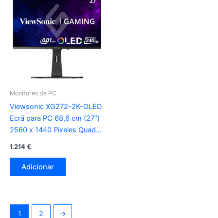
Monitores de PC
Viewsonic XG272-2K-OLED
Ecrã para PC 68,6 cm (27″)
2560 x 1440 Pixeles Quad
HD preto , branco
1.214
€
Adicionar
1
2
→