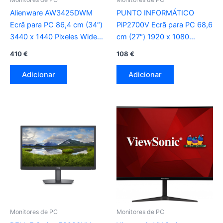
Alienware AW3425DWM
PUNTO INFORMÁTICO
Ecrã para PC 86,4 cm (34″)
PiP2700V Ecrã para PC 68,6
3440 x 1440 Pixeles Wide
cm (27″) 1920 x 1080
Quad HD LCD preto , azul
Pixeles Full HD LED preto
410
€
108
€
Adicionar
Adicionar
Monitores de PC
Monitores de PC