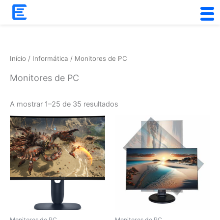
Skip
to
Ordenado
content
por
popularidade
Início
/
Informática
/ Monitores de PC
Monitores de PC
A mostrar 1–25 de 35 resultados
Monitores de PC
Monitores de PC