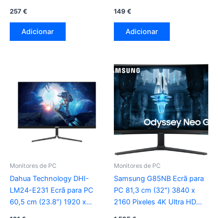
Pixeles Quad HD LED preto
Pixeles Full HD LED preto
257
€
149
€
Adicionar
Adicionar
Monitores de PC
Monitores de PC
Dahua Technology DHI-
Samsung G85NB Ecrã para
LM24-E231 Ecrã para PC
PC 81,3 cm (32″) 3840 x
60,5 cm (23.8″) 1920 x
2160 Pixeles 4K Ultra HD
1080 Pixeles Full HD LED
LED branco