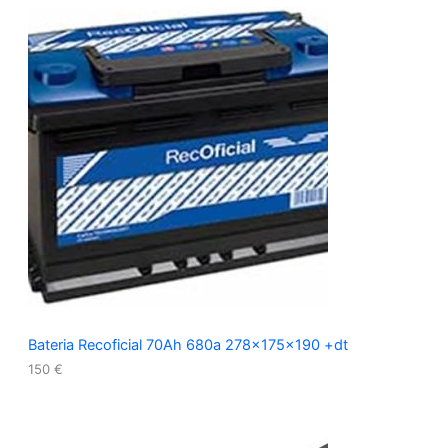
Bateria Recoficial 70Ah 680a 278x175x190 +dt
150
€