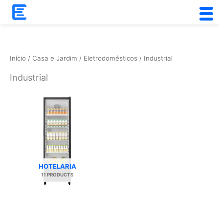
Skip
to
content
Início
/
Casa e Jardim
/
Eletrodomésticos
/ Industrial
Industrial
HOTELARIA
11 PRODUCTS