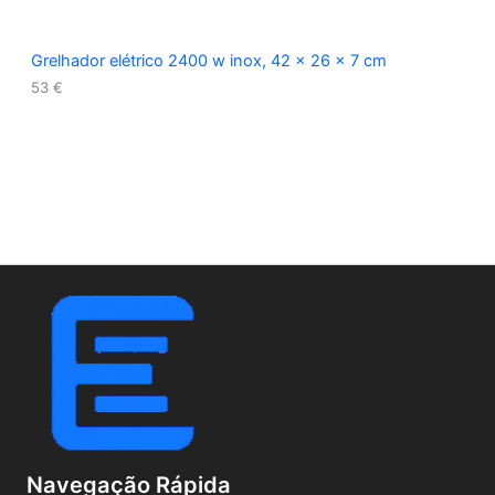
Grelhador elétrico 2400 w inox, 42 x 26 x 7 cm
53
€
Navegação Rápida