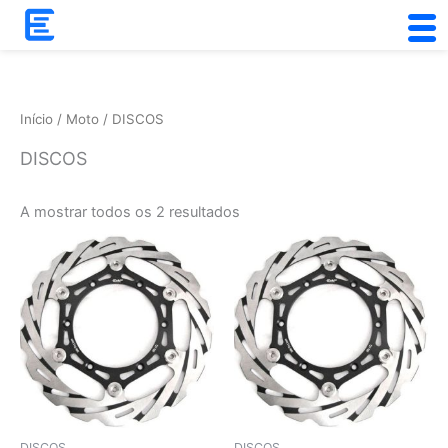
Skip
to
Ordenado
content
por
popularidade
Início
/
Moto
/ DISCOS
DISCOS
A mostrar todos os 2 resultados
DISCOS
DISCOS