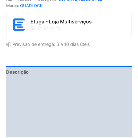
Marca:
QUADLOCK
Etuga - Loja Multiserviços
📦 Previsão de entrega: 3 a 10 dias úteis
Descrição
Fitment Details
Informação adicional
Avaliações (0)
Vendor Info
More Products