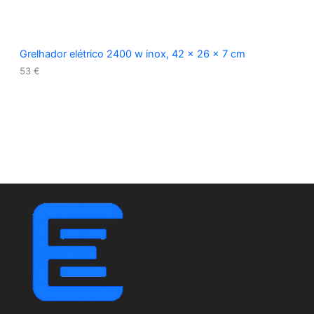
Grelhador elétrico 2400 w inox, 42 x 26 x 7 cm
53
€