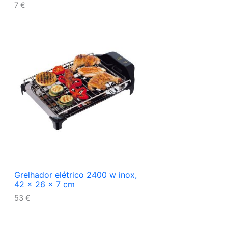
7
€
Grelhador elétrico 2400 w inox,
42 x 26 x 7 cm
53
€