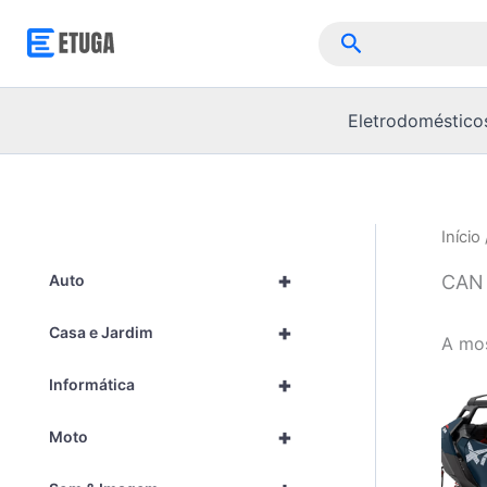
Skip
Pesquisar
to
content
Eletrodoméstico
Início
+
CAN
Auto
+
Casa e Jardim
A mos
+
Informática
+
Moto