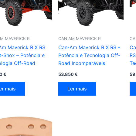
M MAVERICK R
CAN AM MAVERICK R
CA
Am Maverick R X RS
Can-Am Maverick R X RS –
Ca
-Shox – Potência e
Potência e Tecnologia Off-
RS
logia Off-Road
Road Incomparáveis
Te
50
€
53.850
€
59
er mais
Ler mais