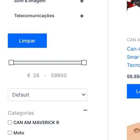
+
Som & Imagem
+
Telecomunicações
CAN A
Limpar
Can-
Smart
Tecno
€
-
55.5
Minimum Price
Maximum Price
L
Sort Products
Categorias
CAN AM MAVERICK R
Moto