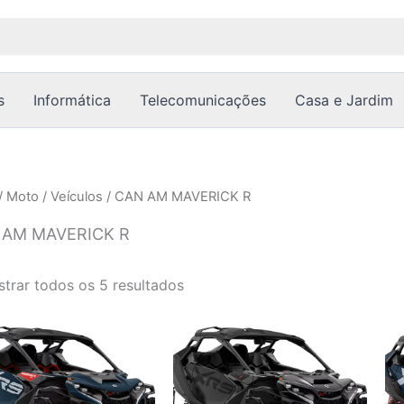
Ordenado
por
popularidade
s
Informática
Telecomunicações
Casa e Jardim
/
Moto
/
Veículos
/ CAN AM MAVERICK R
 AM MAVERICK R
trar todos os 5 resultados