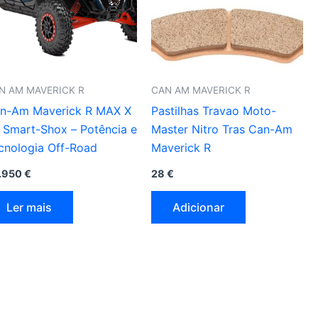
N AM MAVERICK R
CAN AM MAVERICK R
n-Am Maverick R MAX X
Pastilhas Travao Moto-
 Smart-Shox – Potência e
Master Nitro Tras Can-Am
cnologia Off-Road
Maverick R
.950
€
28
€
Ler mais
Adicionar