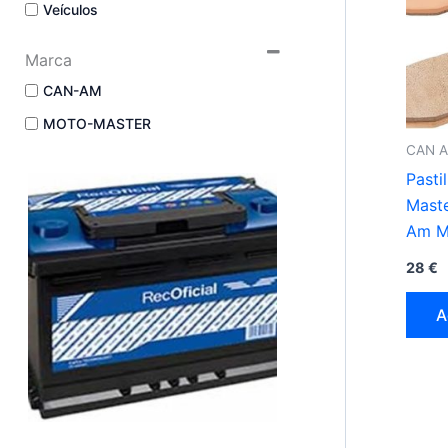
Veículos
Marca
CAN-AM
MOTO-MASTER
CAN A
Pasti
Maste
Am M
28
€
A