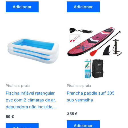
Adicionar
Adicionar
Piscina e praia
Piscina e praia
Piscina inflável retangular
Prancha paddle surf 305
pvc com 2 câmaras de ar,
sup vermelha
depuradora não incluída,
262 x 175 x 56 cm
355
€
59
€
Adicionar