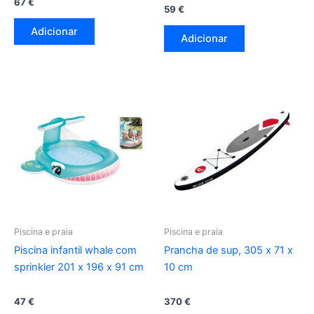
67
€
59
€
Adicionar
Adicionar
Piscina e praia
Piscina e praia
Piscina infantil whale com
Prancha de sup, 305 x 71 x
sprinkler 201 x 196 x 91 cm
10 cm
47
€
370
€