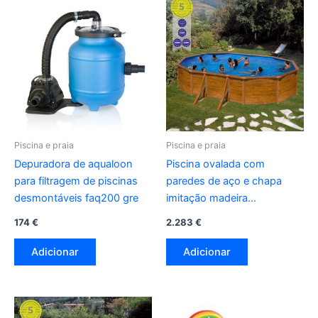
Piscina e praia
Piscina e praia
Depuradora de aqualoon
Piscina ovalada com
para filtragem de piscinas
paredes de aço e chapa
desmontáveis faq200 gre
imitação madeira
500x300x120cm kit500w
174
€
2.283
€
gre
Adicionar
Adicionar