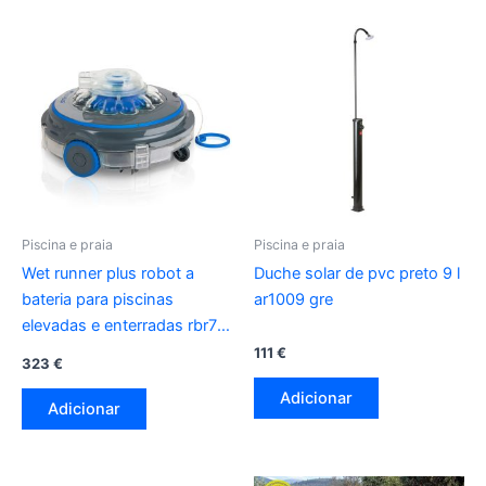
Piscina e praia
Piscina e praia
Wet runner plus robot a
Duche solar de pvc preto 9 l
bateria para piscinas
ar1009 gre
elevadas e enterradas rbr75
gre
111
€
323
€
Adicionar
Adicionar