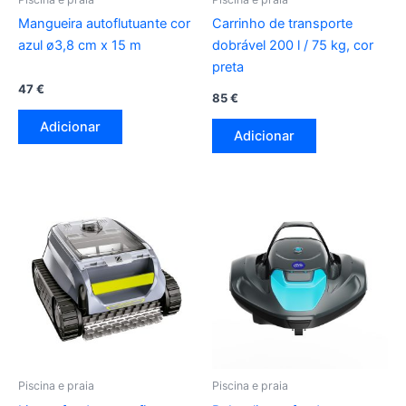
Mangueira autoflutuante cor
Carrinho de transporte
azul ø3,8 cm x 15 m
dobrável 200 l / 75 kg, cor
preta
47
€
85
€
Adicionar
Adicionar
Piscina e praia
Piscina e praia