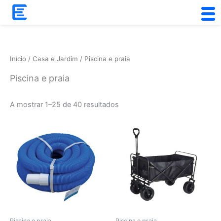
Skip
to
Ordenado
content
por
popularidade
Início
/
Casa e Jardim
/ Piscina e praia
Piscina e praia
A mostrar 1–25 de 40 resultados
Piscina e praia
Piscina e praia