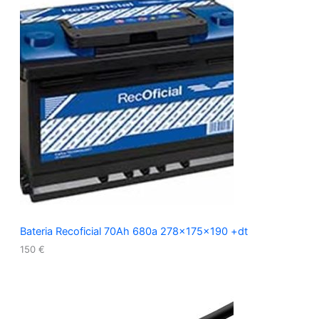
Bateria Recoficial 70Ah 680a 278x175x190 +dt
150
€