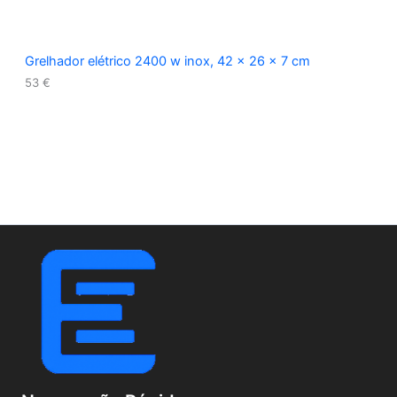
Grelhador elétrico 2400 w inox, 42 x 26 x 7 cm
53
€