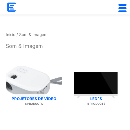
Skip
to
content
Início
/ Som & Imagem
Som & Imagem
PROJETORES DE VÍDEO
LED´S
6 PRODUCTS
4 PRODUCTS