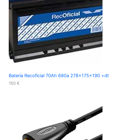
Bateria Recoficial 70Ah 680a 278x175x190 +dt
150
€