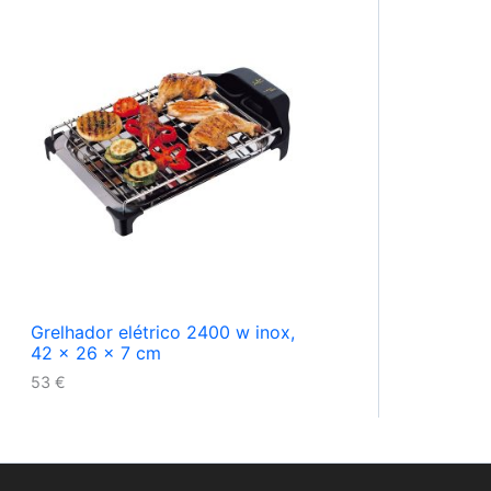
Grelhador elétrico 2400 w inox,
42 x 26 x 7 cm
53
€