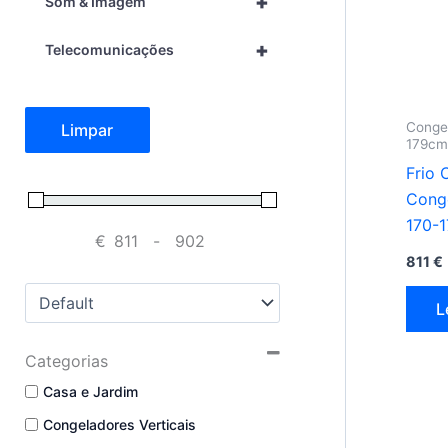
+
Som & Imagem
+
Telecomunicações
Congel
Limpar
179cm
Frio 
Conge
170-
€
-
Minimum Price
Maximum Price
811
€
Sort Products
L
Categorias
Casa e Jardim
Congeladores Verticais