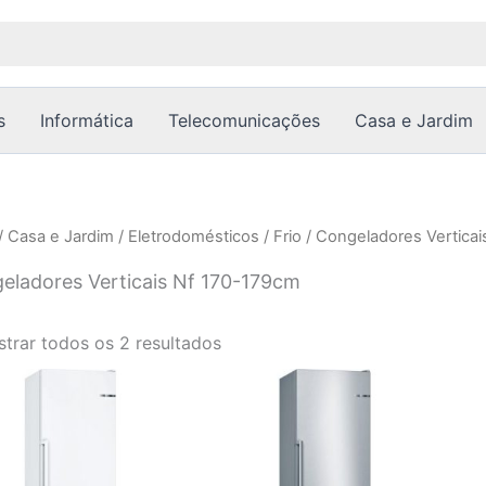
Ordenado
por
popularidade
s
Informática
Telecomunicações
Casa e Jardim
/
Casa e Jardim
/
Eletrodomésticos
/
Frio
/
Congeladores Verticai
eladores Verticais Nf 170-179cm
trar todos os 2 resultados