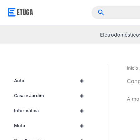
Skip
Pesquisar
to
content
Eletrodoméstico
Início
+
Cong
Auto
+
Casa e Jardim
A mos
+
Informática
+
Moto