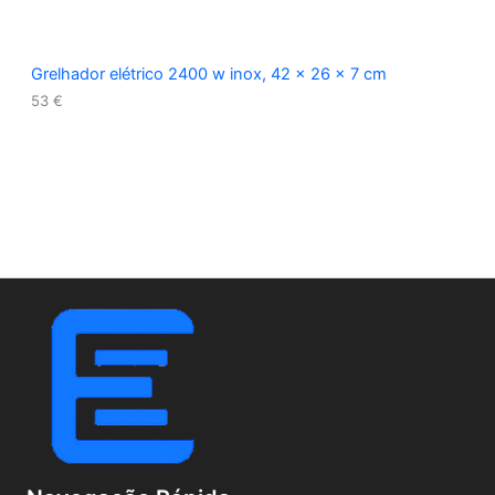
Grelhador elétrico 2400 w inox, 42 x 26 x 7 cm
53
€