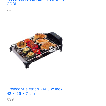
COOL
7
€
Grelhador elétrico 2400 w inox,
42 x 26 x 7 cm
53
€