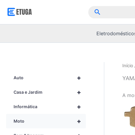
Skip
Pesquisar
to
content
Eletrodoméstico
Início
+
YAM
Auto
+
Casa e Jardim
A mos
+
Informática
+
Moto