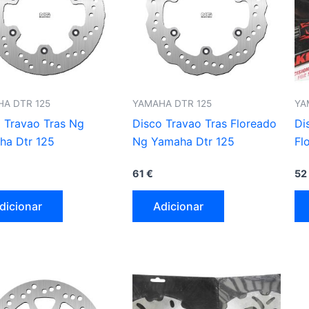
A DTR 125
YAMAHA DTR 125
YA
 Travao Tras Ng
Disco Travao Tras Floreado
Di
ha Dtr 125
Ng Yamaha Dtr 125
Fl
61
€
52
dicionar
Adicionar