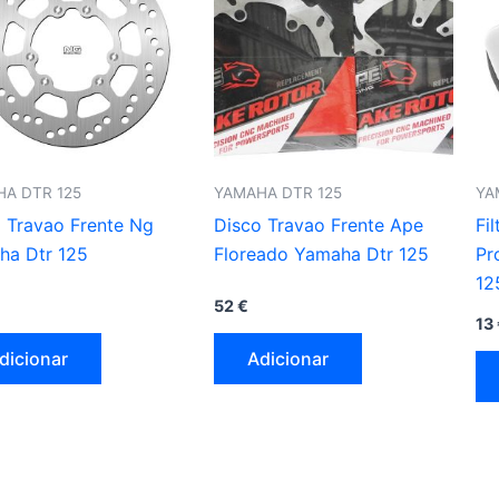
A DTR 125
YAMAHA DTR 125
YA
 Travao Frente Ng
Disco Travao Frente Ape
Fi
ha Dtr 125
Floreado Yamaha Dtr 125
Pr
12
52
€
13
dicionar
Adicionar