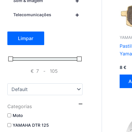
+
Som & Imagem
+
Telecomunicações
YAMAH
Limpar
Pasti
Yama
8
€
€
-
Minimum Price
Maximum Price
A
Sort Products
Categorias
Moto
YAMAHA DTR 125