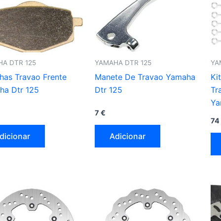
A DTR 125
YAMAHA DTR 125
YA
lhas Travao Frente
Manete De Travao Yamaha
Ki
ha Dtr 125
Dtr 125
Tr
Ya
7
€
74
dicionar
Adicionar