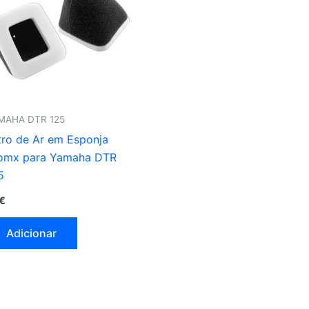
MAHA DTR 125
ltro de Ar em Esponja
omx para Yamaha DTR
5
€
Adicionar