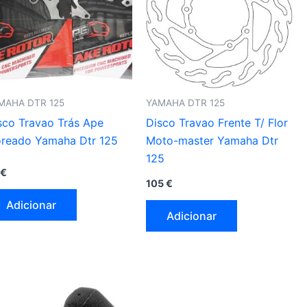
MAHA DTR 125
YAMAHA DTR 125
sco Travao Trás Ape
Disco Travao Frente T/ Flor
oreado Yamaha Dtr 125
Moto-master Yamaha Dtr
125
€
105
€
Adicionar
Adicionar