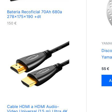
Bateria Recoficial 70Ah 680a
278x175x190 +dt
150
€
YAMAH
Disco
Yama
55
€
A
Cable HDMI a HDMI Audio-
Video Universal (1.5 m) Ultra 4K