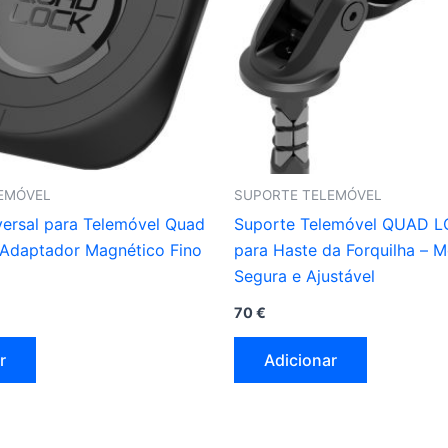
EMÓVEL
SUPORTE TELEMÓVEL
versal para Telemóvel Quad
Suporte Telemóvel QUAD L
Adaptador Magnético Fino
para Haste da Forquilha –
Segura e Ajustável
70
€
r
Adicionar