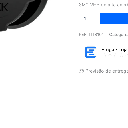
Smartphone
3M™ VHB de alta aderên
REF:
1118101
Categori
Etuga - Loja
📦 Previsão de entrega