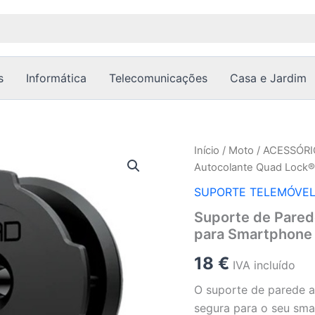
s
Informática
Telecomunicações
Casa e Jardim
Quantidade
Início
/
Moto
/
ACESSÓRI
de
Autocolante Quad Lock®
Suporte
de
SUPORTE TELEMÓVE
Parede
Suporte de Pared
Autocolante
para Smartphone
Quad
Lock®
18
€
–
IVA incluído
Fixação
O suporte de parede a
Segura
para
segura para o seu sma