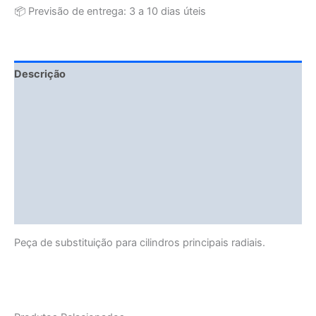
📦 Previsão de entrega: 3 a 10 dias úteis
Descrição
Fitment Details
Informação adicional
Avaliações (0)
Vendor Info
More Products
Peça de substituição para cilindros principais radiais.