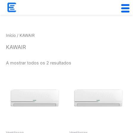
Skip
to
Ordenado
content
por
popularidade
Início
/ KAWAIR
KAWAIR
A mostrar todos os 2 resultados
Ventilaçao
Ventilaçao