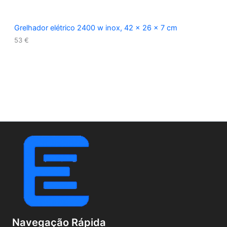
Grelhador elétrico 2400 w inox, 42 x 26 x 7 cm
53
€
Navegação Rápida