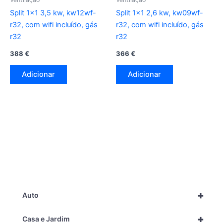
Split 1×1 3,5 kw, kw12wf-
Split 1×1 2,6 kw, kw09wf-
r32, com wifi incluído, gás
r32, com wifi incluído, gás
r32
r32
388
€
366
€
Adicionar
Adicionar
+
Auto
+
Casa e Jardim