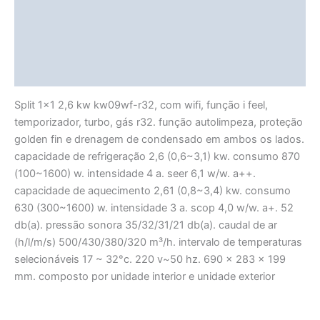
Avaliações (0)
Vendor Info
More Products
Split 1×1 2,6 kw kw09wf-r32, com wifi, função i feel,
temporizador, turbo, gás r32. função autolimpeza, proteção
golden fin e drenagem de condensado em ambos os lados.
capacidade de refrigeração 2,6 (0,6~3,1) kw. consumo 870
(100~1600) w. intensidade 4 a. seer 6,1 w/w. a++.
capacidade de aquecimento 2,61 (0,8~3,4) kw. consumo
630 (300~1600) w. intensidade 3 a. scop 4,0 w/w. a+. 52
db(a). pressão sonora 35/32/31/21 db(a). caudal de ar
(h/l/m/s) 500/430/380/320 m³/h. intervalo de temperaturas
selecionáveis 17 ~ 32°c. 220 v~50 hz. 690 x 283 x 199
mm. composto por unidade interior e unidade exterior