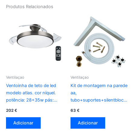
Produtos Relacionados
Ventilaçao
Ventilaçao
Ventoinha de teto de led
Kit de montagem na parede
modelo atlas. cor níquel.
aa,
potência: 28+35w pás:
tubo+suportes+silentblocks+p
ø106cm com comando
htw-sk3m1438-est2 htw
202
€
63
€
Adicionar
Adicionar