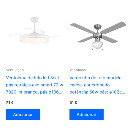
Ventilaçao
Ventilaçao
Ventoinha de teto led 3cct
Ventoinha de teto modelo
pás retráteis evo smart 72 w
caribe. cor cromado.
7920 lm branco, pás ø106
potência: 50w pás: ø102cm
cm, aplique ø48,5 cm, altura
edm
71
€
51
€
32 – 42 cm
Adicionar
Adicionar