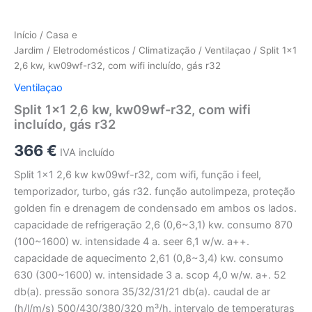
Início
/
Casa e
Jardim
/
Eletrodomésticos
/
Climatização
/
Ventilaçao
/ Split 1×1
2,6 kw, kw09wf-r32, com wifi incluído, gás r32
Ventilaçao
Split 1×1 2,6 kw, kw09wf-r32, com wifi
incluído, gás r32
366
€
IVA incluído
Split 1×1 2,6 kw kw09wf-r32, com wifi, função i feel,
temporizador, turbo, gás r32. função autolimpeza, proteção
golden fin e drenagem de condensado em ambos os lados.
capacidade de refrigeração 2,6 (0,6~3,1) kw. consumo 870
(100~1600) w. intensidade 4 a. seer 6,1 w/w. a++.
capacidade de aquecimento 2,61 (0,8~3,4) kw. consumo
630 (300~1600) w. intensidade 3 a. scop 4,0 w/w. a+. 52
db(a). pressão sonora 35/32/31/21 db(a). caudal de ar
(h/l/m/s) 500/430/380/320 m³/h. intervalo de temperaturas