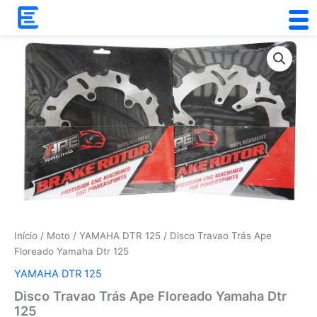
Skip
to
content
Quantidade
de
Disco
Travao
Trás
Ape
Floreado
Yamaha
Dtr
125
Início
/
Moto
/
YAMAHA DTR 125
/ Disco Travao Trás Ape
Floreado Yamaha Dtr 125
YAMAHA DTR 125
Disco Travao Trás Ape Floreado Yamaha Dtr
125