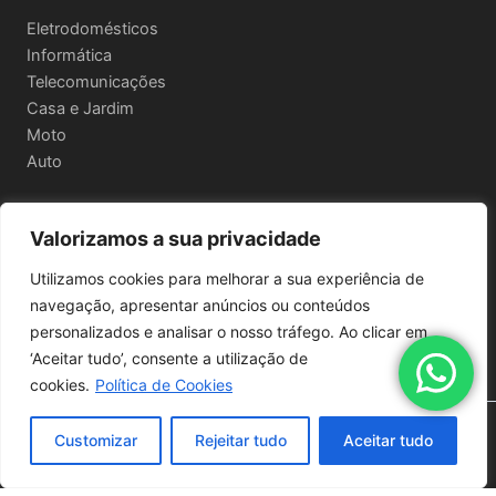
Eletrodomésticos
Informática
Telecomunicações
Casa e Jardim
Moto
Auto
Valorizamos a sua privacidade
Informações Legais
Utilizamos cookies para melhorar a sua experiência de
Política de privacidade
navegação, apresentar anúncios ou conteúdos
Termos e Condições
personalizados e analisar o nosso tráfego. Ao clicar em
Política de Envio e Devoluções
‘Aceitar tudo’, consente a utilização de
cookies.
Política de Cookies
Copyright © 2026 | Powered by
Astra WordPress Theme
Customizar
Rejeitar tudo
Aceitar tudo