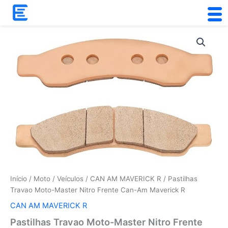
Skip
to
content
Quantidade
de
Pastilhas
Travao
Moto-
Master
Nitro
Frente
Can-
Am
Maverick
R
Início
/
Moto
/
Veículos
/
CAN AM MAVERICK R
/ Pastilhas
Travao Moto-Master Nitro Frente Can-Am Maverick R
CAN AM MAVERICK R
Pastilhas Travao Moto-Master Nitro Frente