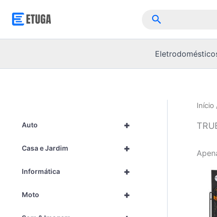
Skip
Pesquisar
to
content
Eletrodoméstico
Início
+
TRU
Auto
+
Casa e Jardim
Apen
+
Informática
+
Moto