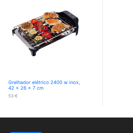
Grelhador elétrico 2400 w inox,
42 x 26 x 7 cm
53
€