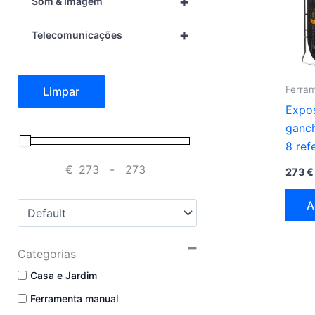
+
Som & Imagem
+
Telecomunicações
Ferra
Limpar
Expos
ganch
8 ref
de ca
€
-
273
€
Minimum Price
Maximum Price
41 x 
A
Sort Products
Categorias
Casa e Jardim
Ferramenta manual