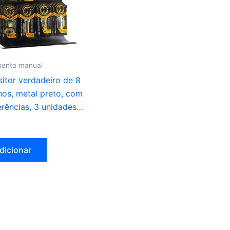
menta manual
itor verdadeiro de 8
os, metal preto, com
erências, 3 unidades
da, total 24 unidades,
20 x 45 cm
dicionar