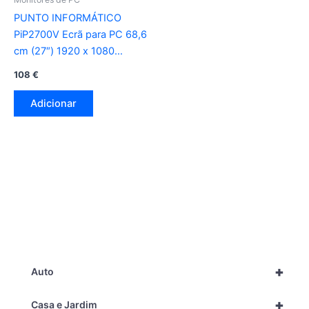
PUNTO INFORMÁTICO
PiP2700V Ecrã para PC 68,6
cm (27″) 1920 x 1080
Pixeles Full HD LED preto
108
€
Adicionar
+
Auto
+
Casa e Jardim