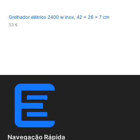
Grelhador elétrico 2400 w inox, 42 x 26 x 7 cm
53
€
Navegação Rápida