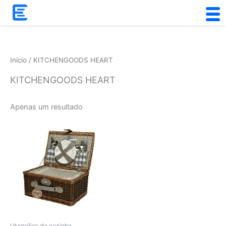
Skip
to
content
Início
/ KITCHENGOODS HEART
KITCHENGOODS HEART
Apenas um resultado
Utensílios de cozinha