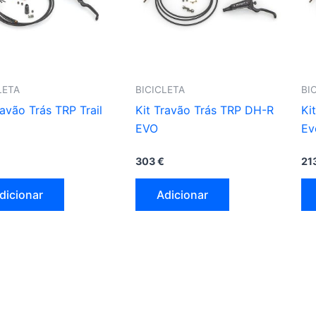
LETA
BICICLETA
BI
ravão Trás TRP Trail
Kit Travão Trás TRP DH-R
Ki
EVO
Ev
303
€
21
dicionar
Adicionar