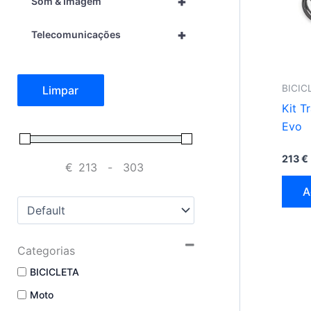
+
Som & Imagem
+
Telecomunicações
BICIC
Limpar
Kit T
Evo
213
€
€
-
Minimum Price
Maximum Price
A
Sort Products
Categorias
BICICLETA
Moto