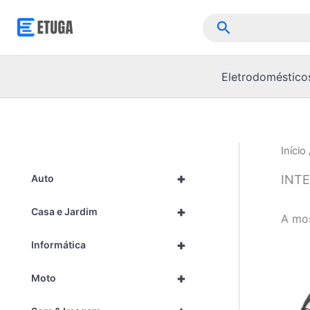
Skip
Pesquisar
to
content
Eletrodoméstico
Início
+
INT
Auto
+
Casa e Jardim
A mos
+
Informática
+
Moto