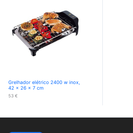
Grelhador elétrico 2400 w inox,
42 x 26 x 7 cm
53
€