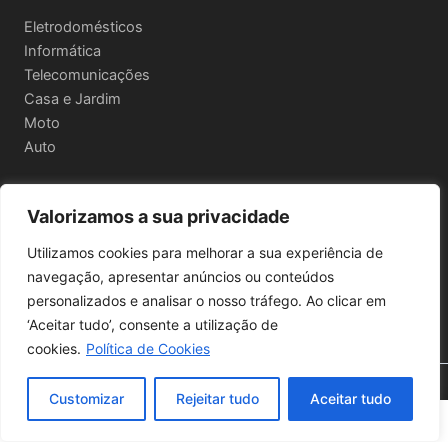
Eletrodomésticos
Informática
Telecomunicações
Casa e Jardim
Moto
Auto
Valorizamos a sua privacidade
Informações Legais
Utilizamos cookies para melhorar a sua experiência de
Política de privacidade
navegação, apresentar anúncios ou conteúdos
Termos e Condições
personalizados e analisar o nosso tráfego. Ao clicar em
Política de Envio e Devoluções
‘Aceitar tudo’, consente a utilização de
cookies.
Política de Cookies
🔍 Filtros
Copyright © 2026 | Powered by
Astra WordPress Theme
Customizar
Rejeitar tudo
Aceitar tudo