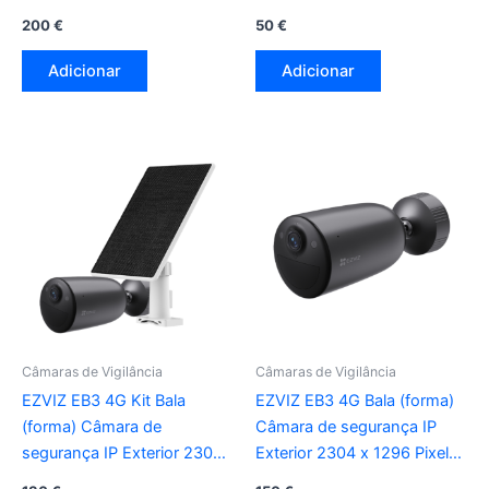
Techo
Techo/Pared/Poste
200
€
50
€
Adicionar
Adicionar
Câmaras de Vigilância
Câmaras de Vigilância
EZVIZ EB3 4G Kit Bala
EZVIZ EB3 4G Bala (forma)
(forma) Câmara de
Câmara de segurança IP
segurança IP Exterior 2304
Exterior 2304 x 1296 Pixeles
x 1296 Pixeles Techo/pared
Techo/pared