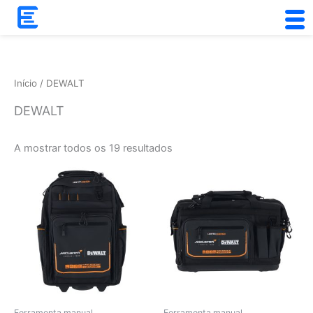
Skip
to
Ordenado
content
por
popularidade
Início
/ DEWALT
DEWALT
A mostrar todos os 19 resultados
Ferramenta manual
Ferramenta manual