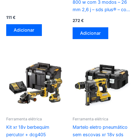
800 w com 3 modos – 26
mm 2,6 j – sds plus® – com
mala tstak
111
€
272
€
Adicionar
Adicionar
Ferramenta elétrica
Ferramenta elétrica
Kit xr 18v berbequim
Martelo eletro pneumático
percutor + dcg405
sem escovas xr 18v sds