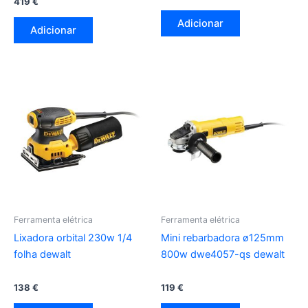
419
€
Adicionar
Adicionar
Ferramenta elétrica
Ferramenta elétrica
Lixadora orbital 230w 1/4
Mini rebarbadora ø125mm
folha dewalt
800w dwe4057-qs dewalt
138
€
119
€