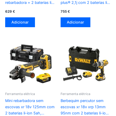
rebarbadora + 2 baterias li-
plus® 2,1j com 2 baterias li-
ion 5ah + mala tstak vi
ion 5ah com mala tstak ii
629
€
755
€
dck2080p2t-qw dewalt
dch273p2t-qw dewalt
Adicionar
Adicionar
Ferramenta elétrica
Ferramenta elétrica
Mini rebarbadora sem
Berbequim percutor sem
escovas xr 18v 125mm com
escovas xr 18v xrp 13mm
2 baterias li-ion 5ah,
95nm com 2 baterias li-ion