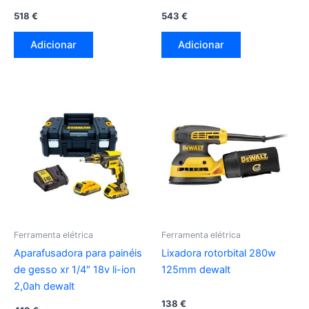
carregador e mala tstak ii
5ah e mala tstak dcd996p2-
518
€
543
€
dcg405p2-qw dewalt
qw dewalt
Adicionar
Adicionar
Ferramenta elétrica
Ferramenta elétrica
Aparafusadora para painéis
Lixadora rotorbital 280w
de gesso xr 1/4″ 18v li-ion
125mm dewalt
2,0ah dewalt
138
€