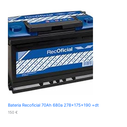
Bateria Recoficial 70Ah 680a 278x175x190 +dt
150
€