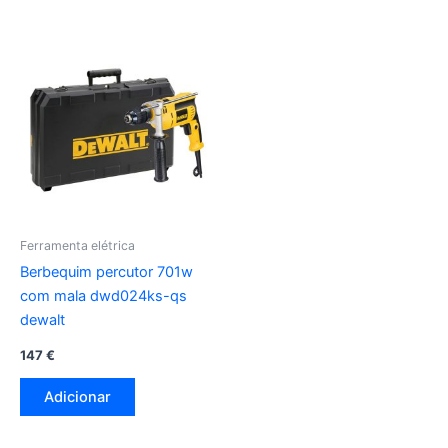
Ferramenta elétrica
Berbequim percutor 701w
com mala dwd024ks-qs
dewalt
147
€
Adicionar