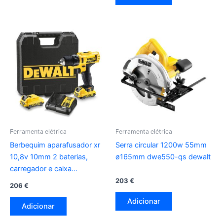
Ferramenta elétrica
Ferramenta elétrica
Berbequim aparafusador xr
Serra circular 1200w 55mm
10,8v 10mm 2 baterias,
ø165mm dwe550-qs dewalt
carregador e caixa
dcd710d2-qw dewalt
203
€
206
€
Adicionar
Adicionar