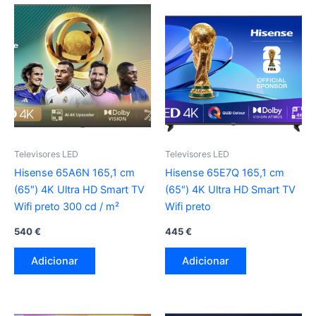
Televisores LED
Televisores LED
Hisense 65A6N 165,1 cm
Hisense 65E7Q 165,1 cm
(65″) 4K Ultra HD Smart TV
(65″) 4K Ultra HD Smart TV
Wifi preto 300 cd / m²
Wifi preto
540
€
445
€
Adicionar
Adicionar