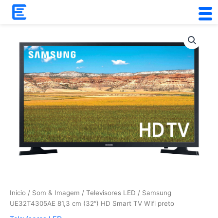
Skip
to
content
Quantidade
de
Samsung
UE32T4305AE
81,3
cm
(32")
HD
Smart
TV
Wifi
preto
Início
/
Som & Imagem
/
Televisores LED
/ Samsung
UE32T4305AE 81,3 cm (32″) HD Smart TV Wifi preto