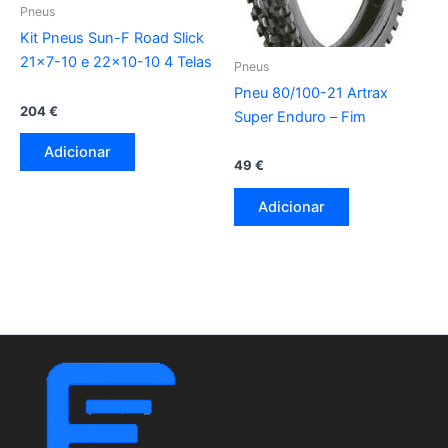
Pneus
Kit Pneus Sun-F Road Slick
21×7-10 e 22×10-10 4 Telas
Pneus
Pneu 80/100-21 Artrax
204
€
Super Enduro – Fim
Adicionar
49
€
Adicionar