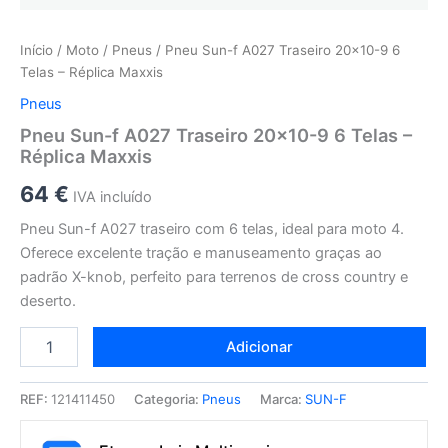
Início
/
Moto
/
Pneus
/ Pneu Sun-f A027 Traseiro 20×10-9 6
Telas – Réplica Maxxis
Pneus
Pneu Sun-f A027 Traseiro 20×10-9 6 Telas –
Réplica Maxxis
64
€
IVA incluído
Pneu Sun-f A027 traseiro com 6 telas, ideal para moto 4.
Oferece excelente tração e manuseamento graças ao
padrão X-knob, perfeito para terrenos de cross country e
deserto.
Adicionar
REF:
121411450
Categoria:
Pneus
Marca:
SUN-F