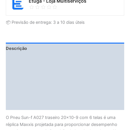
Etuga - Loja Multiserviços
📦 Previsão de entrega: 3 a 10 dias úteis
Descrição
Fitment Details
Informação adicional
Avaliações (0)
Vendor Info
More Products
O Pneu Sun-f A027 traseiro 20×10-9 com 6 telas é uma
réplica Maxxis projetada para proporcionar desempenho