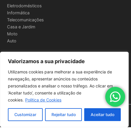
Eletrodomésticos
Informática
Telecomunicações
Casa e Jardim
Moto
Auto
Valorizamos a sua privacidade
Informações Legais
Utilizamos cookies para melhorar a sua experiência de
Política de privacidade
navegação, apresentar anúncios ou conteúdos
Termos e Condições
personalizados e analisar o nosso tráfego. Ao clicar em
Política de Envio e Devoluções
‘Aceitar tudo’, consente a utilização de
cookies.
Política de Cookies
Copyright © 2026 | Powered by
Astra WordPress Theme
Customizar
Rejeitar tudo
Aceitar tudo
Quantidade