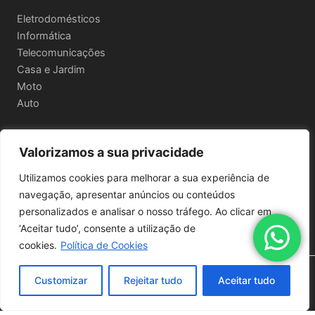
Eletrodomésticos
Informática
Telecomunicações
Casa e Jardim
Moto
Auto
Valorizamos a sua privacidade
Informações Legais
Utilizamos cookies para melhorar a sua experiência de
Política de privacidade
navegação, apresentar anúncios ou conteúdos
Termos e Condições
personalizados e analisar o nosso tráfego. Ao clicar em
Política de Envio e Devoluções
‘Aceitar tudo’, consente a utilização de
cookies.
Política de Cookies
Copyright © 2026 | Powered by
Astra WordPress Theme
Customizar
Rejeitar tudo
Aceitar tudo