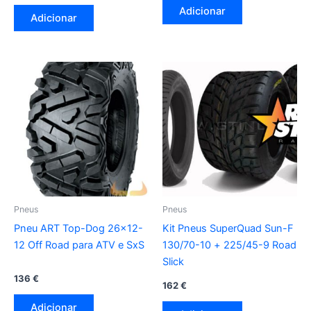
Adicionar
Adicionar
Pneus
Pneus
Pneu ART Top-Dog 26×12-
Kit Pneus SuperQuad Sun-F
12 Off Road para ATV e SxS
130/70-10 + 225/45-9 Road
Slick
136
€
162
€
Adicionar