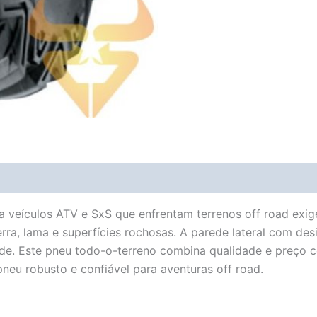
Avaliações (0)
Vendor Info
More Products
 veículos ATV e SxS que enfrentam terrenos off road exig
rra, lama e superfícies rochosas. A parede lateral com des
ade. Este pneu todo-o-terreno combina qualidade e preço c
eu robusto e confiável para aventuras off road.