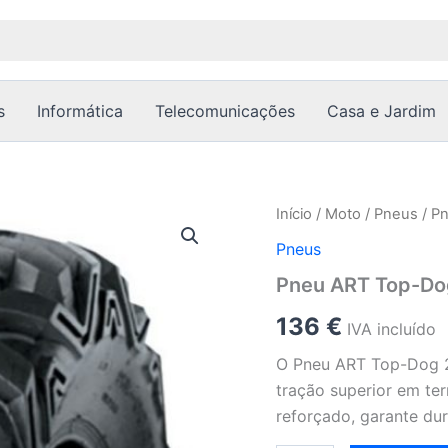
s
Informática
Telecomunicações
Casa e Jardim
Quantidade
Início
/
Moto
/
Pneus
/ P
de
Pneus
Pneu
ART
Pneu ART Top-Dog
Top-
Dog
136
€
IVA incluído
26x12-
12
O Pneu ART Top-Dog 2
Off
tração superior em ter
Road
para
reforçado, garante dur
ATV