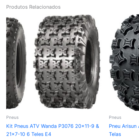
Produtos Relacionados
Pneus
Pneus
Kit Pneus ATV Wanda P3076 20×11-9 &
Pneu Arisun
21×7-10 6 Teles E4
Telas