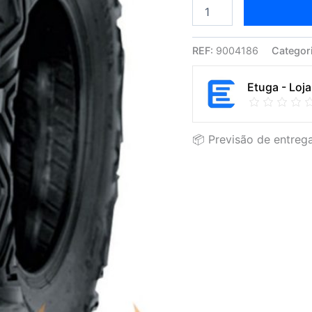
e
SxS
REF:
9004186
Categor
Etuga - Loja
📦 Previsão de entrega