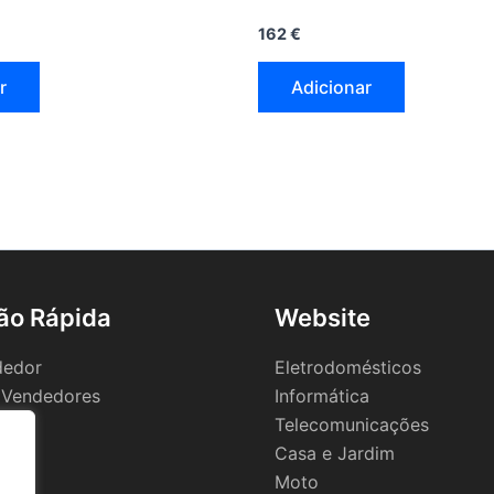
162
€
r
Adicionar
ão Rápida
Website
dedor
Eletrodomésticos
 Vendedores
Informática
Telecomunicações
Casa e Jardim
Moto