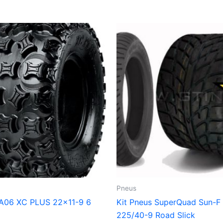
Pneus
 A06 XC PLUS 22×11-9 6
Kit Pneus SuperQuad Sun-F
225/40-9 Road Slick