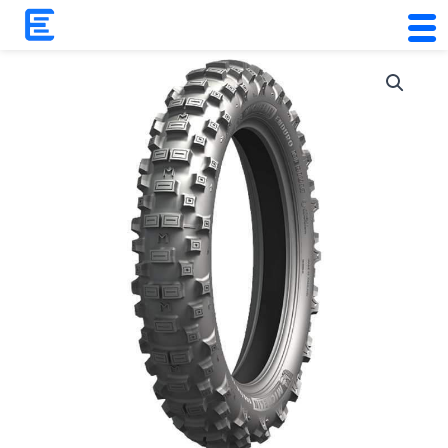
Skip
to
content
Quantidade
de
Pneu
Michelin
Enduro
Medium
140/80-
18
70R
–
Alta
Aderência
e
Durabilidade
Off-
Road