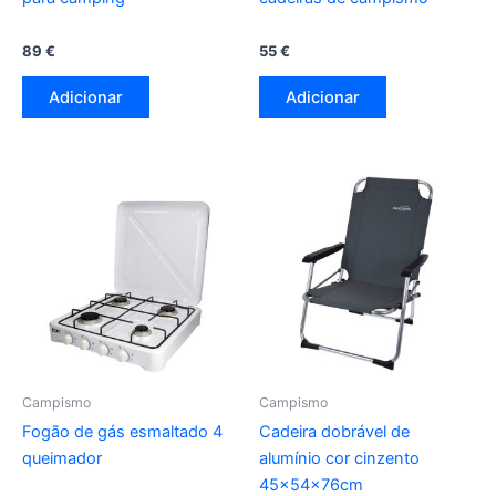
89
€
55
€
Adicionar
Adicionar
Campismo
Campismo
Fogão de gás esmaltado 4
Cadeira dobrável de
queimador
alumínio cor cinzento
45x54x76cm