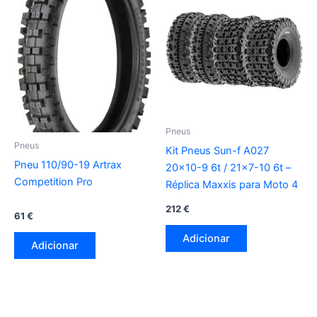
Pneus
Pneus
Kit Pneus Sun-f A027
Pneu 110/90-19 Artrax
20×10-9 6t / 21×7-10 6t –
Competition Pro
Réplica Maxxis para Moto 4
212
€
61
€
Adicionar
Adicionar