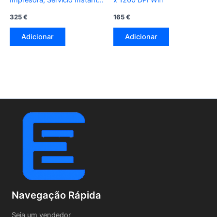
Impresora, Servicio Instant
x 1200 DPI Wifi
Ink; Impresión a doble cara
325
€
165
€
Adicionar
Adicionar
Navegação Rápida
Seja um vendedor